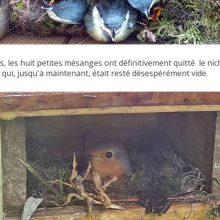
es, les huit petites mésanges ont
définitivement
quitté le n
ir qui, jusqu'à maintenant, était resté désespérément vide.